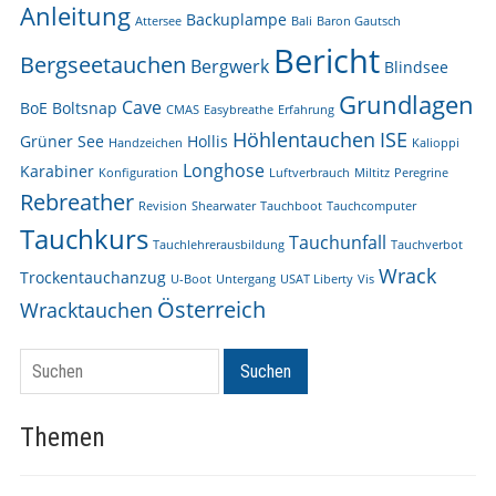
Anleitung
Backuplampe
Attersee
Bali
Baron Gautsch
Bericht
Bergseetauchen
Bergwerk
Blindsee
Grundlagen
Cave
BoE
Boltsnap
CMAS
Easybreathe
Erfahrung
Höhlentauchen
ISE
Grüner See
Hollis
Handzeichen
Kalioppi
Longhose
Karabiner
Konfiguration
Luftverbrauch
Miltitz
Peregrine
Rebreather
Revision
Shearwater
Tauchboot
Tauchcomputer
Tauchkurs
Tauchunfall
Tauchlehrerausbildung
Tauchverbot
Wrack
Trockentauchanzug
U-Boot
Untergang
USAT Liberty
Vis
Österreich
Wracktauchen
Suchen
Suchen
Themen