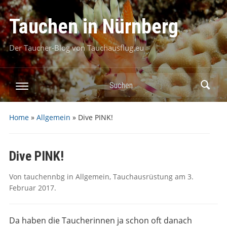
Tauchen in Nürnberg
Der Taucher-Blog von Tauchausflug.eu
Suchen
Home
»
Allgemein
»
Dive PINK!
Dive PINK!
Von
tauchennbg
in
Allgemein
,
Tauchausrüstung
am
3.
Februar 2017
.
Da haben die Taucherinnen ja schon oft danach