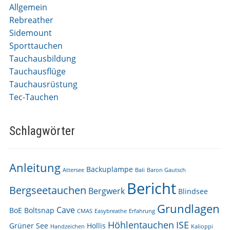
Allgemein
Rebreather
Sidemount
Sporttauchen
Tauchausbildung
Tauchausflüge
Tauchausrüstung
Tec-Tauchen
Schlagwörter
Anleitung
Backuplampe
Attersee
Bali
Baron Gautsch
Bericht
Bergseetauchen
Bergwerk
Blindsee
Grundlagen
Cave
BoE
Boltsnap
CMAS
Easybreathe
Erfahrung
Höhlentauchen
ISE
Grüner See
Hollis
Handzeichen
Kalioppi