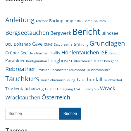
Anleitung
Backuplampe
Attersee
Bali
Baron Gautsch
Bericht
Bergseetauchen
Bergwerk
Blindsee
Grundlagen
Cave
BoE
Boltsnap
CMAS
Easybreathe
Erfahrung
Höhlentauchen
ISE
Grüner See
Hollis
Handzeichen
Kalioppi
Longhose
Karabiner
Konfiguration
Luftverbrauch
Miltitz
Peregrine
Rebreather
Revision
Shearwater
Tauchboot
Tauchcomputer
Tauchkurs
Tauchunfall
Tauchlehrerausbildung
Tauchverbot
Wrack
Trockentauchanzug
U-Boot
Untergang
USAT Liberty
Vis
Österreich
Wracktauchen
Suchen
Suchen