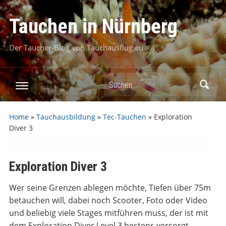
Tauchen in Nürnberg
Der Taucher-Blog von Tauchausflug.eu
Suchen
Home
»
Tauchausbildung
»
Tec-Tauchen
»
Exploration
Diver 3
Exploration Diver 3
Wer seine Grenzen ablegen möchte, Tiefen über 75m
betauchen will, dabei noch Scooter, Foto oder Video
und beliebig viele Stages mitführen muss, der ist mit
dem Exploration Diver Level 3 bestens versorgt.