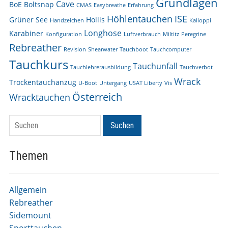
Grundlagen
Cave
BoE
Boltsnap
CMAS
Easybreathe
Erfahrung
Höhlentauchen
ISE
Grüner See
Hollis
Handzeichen
Kalioppi
Longhose
Karabiner
Konfiguration
Luftverbrauch
Miltitz
Peregrine
Rebreather
Revision
Shearwater
Tauchboot
Tauchcomputer
Tauchkurs
Tauchunfall
Tauchlehrerausbildung
Tauchverbot
Wrack
Trockentauchanzug
U-Boot
Untergang
USAT Liberty
Vis
Österreich
Wracktauchen
Suchen
Suchen
Themen
Allgemein
Rebreather
Sidemount