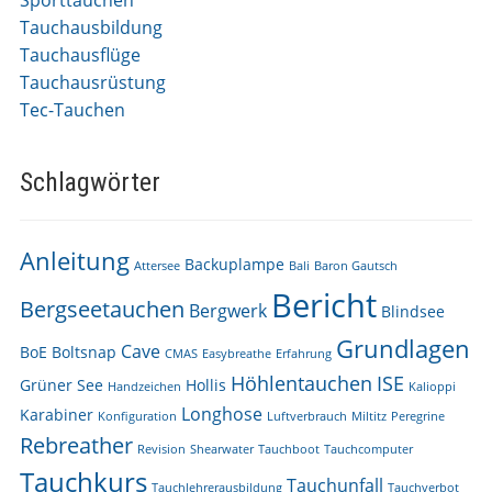
Sporttauchen
Tauchausbildung
Tauchausflüge
Tauchausrüstung
Tec-Tauchen
Schlagwörter
Anleitung
Backuplampe
Attersee
Bali
Baron Gautsch
Bericht
Bergseetauchen
Bergwerk
Blindsee
Grundlagen
Cave
BoE
Boltsnap
CMAS
Easybreathe
Erfahrung
Höhlentauchen
ISE
Grüner See
Hollis
Handzeichen
Kalioppi
Longhose
Karabiner
Konfiguration
Luftverbrauch
Miltitz
Peregrine
Rebreather
Revision
Shearwater
Tauchboot
Tauchcomputer
Tauchkurs
Tauchunfall
Tauchlehrerausbildung
Tauchverbot