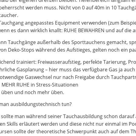
halb der eigenen Grenzen bleiben. Tiefenbereich langsam e
beherrscht werden muss. Nicht von 0 auf 40m in 10 Tauchg
taucher.
auchgang angepasstes Equipment verwenden (zum Beispiel 
enn es dann wirklich knallt: RUHE BEWAHREN und auf die an
nn Tauchgänge außerhalb des Sporttauchens gemacht, spri
von Deko-Stops während des Aufstieges, gelten noch ein p
ichend trainiert: Freiwasseraufstieg, perfekte Tarierung, 
hrliche Gasplanung – hier muss das verfügbare Gas ja auch
notwendige Gaswechsel nur nach Freigabe durch Tauchpart
MEHR RUHE in Stress-Situationen
 üben und noch mehr üben.
man ausbildungstechnisch tun?
sollte man während seiner Tauchausbildung schon darauf 
n Skills erläutert werden und diese nicht nur einmal im Pool
ursen sollte der theoretische Schwerpunkt auch auf dem Th