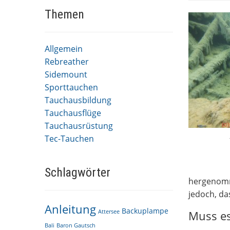
Themen
Allgemein
Rebreather
Sidemount
Sporttauchen
Tauchausbildung
Tauchausflüge
Tauchausrüstung
Tec-Tauchen
Schlagwörter
hergenomme
jedoch, da
Anleitung
Backuplampe
Attersee
Muss es
Bali
Baron Gautsch