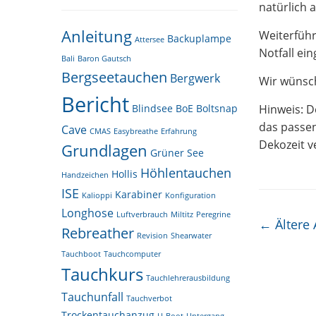
natürlich 
Anleitung
Weiterfüh
Backuplampe
Attersee
Notfall ei
Bali
Baron Gautsch
Bergseetauchen
Bergwerk
Wir wünsch
Bericht
Blindsee
BoE
Boltsnap
Hinweis: De
das passen
Cave
CMAS
Easybreathe
Erfahrung
Dekozeit v
Grundlagen
Grüner See
Höhlentauchen
Hollis
Handzeichen
ISE
Karabiner
Kalioppi
Konfiguration
Longhose
Luftverbrauch
Miltitz
Peregrine
Beitrag
←
Ältere 
Rebreather
Revision
Shearwater
Tauchboot
Tauchcomputer
Tauchkurs
Tauchlehrerausbildung
Tauchunfall
Tauchverbot
Trockentauchanzug