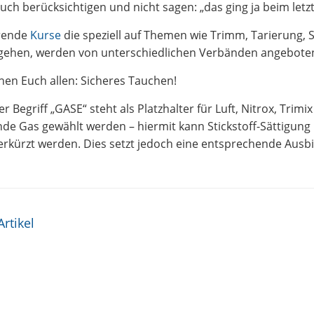
auch berücksichtigen und nicht sagen: „das ging ja beim let
rende
Kurse
die speziell auf Themen wie Trimm, Tarierung, 
ngehen, werden von unterschiedlichen Verbänden angebote
en Euch allen: Sicheres Tauchen!
r Begriff „GASE“ steht als Platzhalter für Luft, Nitrox, Trim
de Gas gewählt werden – hiermit kann Stickstoff-Sättigung
erkürzt werden. Dies setzt jedoch eine entsprechende Ausb
s-Navigation
Artikel