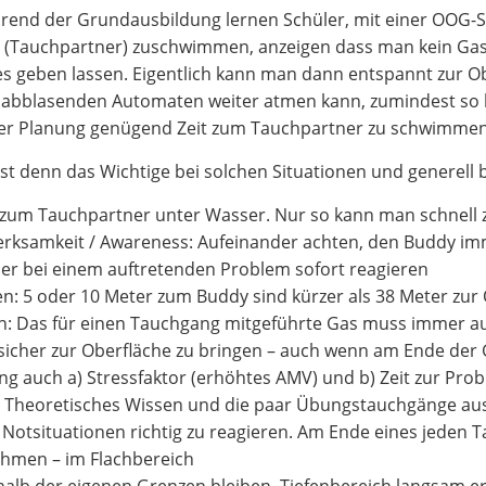
end der Grundausbildung lernen Schüler, mit einer OOG-Si
(Tauchpartner) zuschwimmen, anzeigen dass man kein Gas m
s geben lassen. Eigentlich kann man dann entspannt zur 
abblasenden Automaten weiter atmen kann, zumindest so lang
ger Planung genügend Zeit zum Tauchpartner zu schwimmen
st denn das Wichtige bei solchen Situationen und generell
zum Tauchpartner unter Wasser. Nur so kann man schnell
rksamkeit / Awareness: Aufeinander achten, den Buddy imm
er bei einem auftretenden Problem sofort reagieren
n: 5 oder 10 Meter zum Buddy sind kürzer als 38 Meter zur
n: Das für einen Tauchgang mitgeführte Gas muss immer a
sicher zur Oberfläche zu bringen – auch wenn am Ende der Gr
ng auch a) Stressfaktor (erhöhtes AMV) und b) Zeit zur Pro
 Theoretisches Wissen und die paar Übungstauchgänge aus
 Notsituationen richtig zu reagieren. Am Ende eines jeden
hmen – im Flachbereich