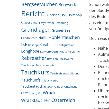
Bergseetauchen
Schon währ
Bergwerk
den Buddy 
Bericht
Blindsee
BoE
Boltsnap
des Buddie
Cave
aus einem 
CMAS
Easybreathe
Erfahrung
Grundlagen
vernünfti
Grüner See
Höhlentauchen
Hollis
Doch was i
Handzeichen
ISE
Karabiner
Kalioppi
Konfiguration
Nähe 
Longhose
Luftverbrauch
Miltitz
Peregrine
Aufme
Rebreather
Revision
Shearwater
Tauch
Tauchboot
Tauchcomputer
Denke
Tauchkurs
Plane
Tauchlehrerausbildung
noch 
Tauchunfall
Tauchverbot
Planu
Trockentauchanzug
U-Boot
Untergang
Üben:
Wrack
USAT Liberty
Vis
um in
Österreich
Wracktauchen
herne