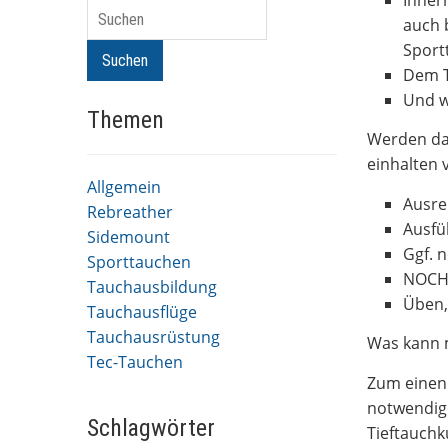
Inner
Suchen
auch 
Sport
Suchen
Dem T
Und w
Themen
Werden da
einhalten 
Allgemein
Ausre
Rebreather
Ausfü
Sidemount
Ggf. 
Sporttauchen
NOCH 
Tauchausbildung
Üben,
Tauchausflüge
Tauchausrüstung
Was kann 
Tec-Tauchen
Zum einen 
notwendige
Schlagwörter
Tieftauchk