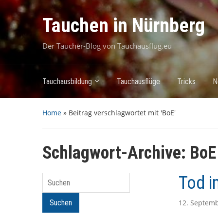
Tauchen in Nürnberg
Der Taucher-Blog von Tauchausflug.eu
Tauchausbildung
Tauchausflüge
Tricks
N
Home
»
Beitrag verschlagwortet mit 'BoE'
Schlagwort-Archive:
BoE
Tod 
Suchen
Suchen
12. Septem