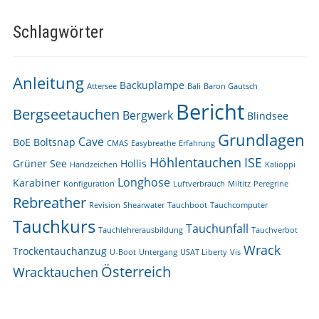
Schlagwörter
Anleitung
Backuplampe
Attersee
Bali
Baron Gautsch
Bericht
Bergseetauchen
Bergwerk
Blindsee
Grundlagen
Cave
BoE
Boltsnap
CMAS
Easybreathe
Erfahrung
Höhlentauchen
ISE
Grüner See
Hollis
Handzeichen
Kalioppi
Longhose
Karabiner
Konfiguration
Luftverbrauch
Miltitz
Peregrine
Rebreather
Revision
Shearwater
Tauchboot
Tauchcomputer
Tauchkurs
Tauchunfall
Tauchlehrerausbildung
Tauchverbot
Wrack
Trockentauchanzug
U-Boot
Untergang
USAT Liberty
Vis
Österreich
Wracktauchen