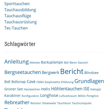
Sporttauchen
Tauchausbildung
Tauchausflüge
Tauchausrüstung
Tec-Tauchen
Schlagwörter
Anleitung
Backuplampe
Attersee
Bali
Baron Gautsch
Bericht
Bergseetauchen
Bergwerk
Blindsee
Grundlagen
Cave
BoE
Boltsnap
CMAS
Easybreathe
Erfahrung
Höhlentauchen
ISE
Grüner See
Hollis
Handzeichen
Kalioppi
Longhose
Karabiner
Konfiguration
Luftverbrauch
Miltitz
Peregrine
Rebreather
Revision
Shearwater
Tauchboot
Tauchcomputer