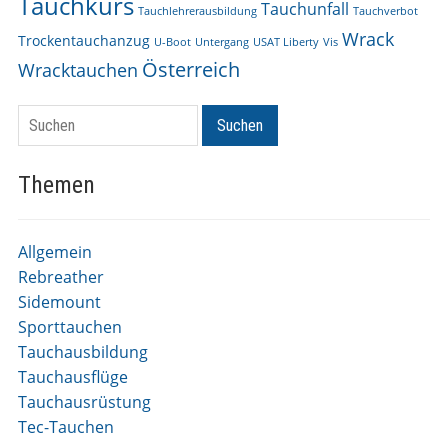
Tauchkurs
Tauchunfall
Tauchlehrerausbildung
Tauchverbot
Wrack
Trockentauchanzug
U-Boot
Untergang
USAT Liberty
Vis
Österreich
Wracktauchen
Suchen
Suchen
Themen
Allgemein
Rebreather
Sidemount
Sporttauchen
Tauchausbildung
Tauchausflüge
Tauchausrüstung
Tec-Tauchen