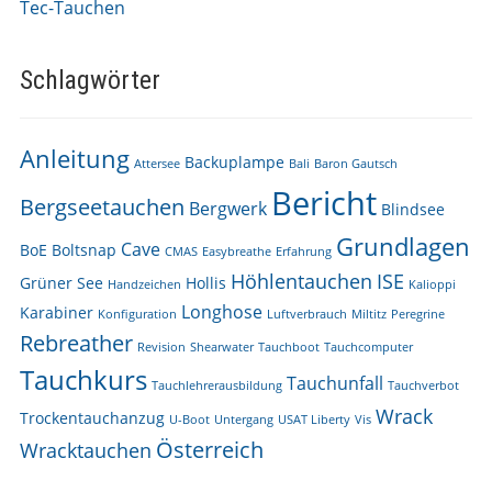
Tec-Tauchen
Schlagwörter
Anleitung
Backuplampe
Attersee
Bali
Baron Gautsch
Bericht
Bergseetauchen
Bergwerk
Blindsee
Grundlagen
Cave
BoE
Boltsnap
CMAS
Easybreathe
Erfahrung
Höhlentauchen
ISE
Grüner See
Hollis
Handzeichen
Kalioppi
Longhose
Karabiner
Konfiguration
Luftverbrauch
Miltitz
Peregrine
Rebreather
Revision
Shearwater
Tauchboot
Tauchcomputer
Tauchkurs
Tauchunfall
Tauchlehrerausbildung
Tauchverbot
Wrack
Trockentauchanzug
U-Boot
Untergang
USAT Liberty
Vis
Österreich
Wracktauchen