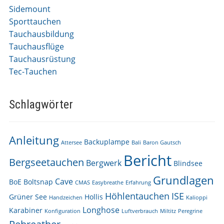
Sidemount
Sporttauchen
Tauchausbildung
Tauchausflüge
Tauchausrüstung
Tec-Tauchen
Schlagwörter
Anleitung
Backuplampe
Attersee
Bali
Baron Gautsch
Bericht
Bergseetauchen
Bergwerk
Blindsee
Grundlagen
Cave
BoE
Boltsnap
CMAS
Easybreathe
Erfahrung
Höhlentauchen
ISE
Grüner See
Hollis
Handzeichen
Kalioppi
Longhose
Karabiner
Konfiguration
Luftverbrauch
Miltitz
Peregrine