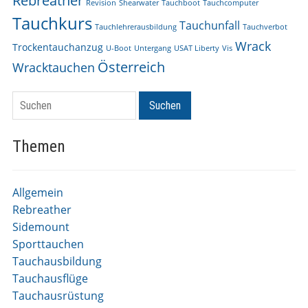
Rebreather
Revision
Shearwater
Tauchboot
Tauchcomputer
Tauchkurs
Tauchunfall
Tauchlehrerausbildung
Tauchverbot
Wrack
Trockentauchanzug
U-Boot
Untergang
USAT Liberty
Vis
Österreich
Wracktauchen
Suchen
Suchen
Themen
Allgemein
Rebreather
Sidemount
Sporttauchen
Tauchausbildung
Tauchausflüge
Tauchausrüstung