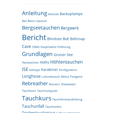
Anleitung
Backuplampe
Attersee
Bali
Baron Gautsch
Bergseetauchen
Bergwerk
Bericht
Blindsee
BoE
Boltsnap
Cave
CMAS
Easybreathe
Erfahrung
Grundlagen
Grüner See
Höhlentauchen
Hollis
Handzeichen
ISE
Karabiner
Kalioppi
Konfiguration
Longhose
Luftverbrauch
Miltitz
Peregrine
Rebreather
Revision
Shearwater
Tauchboot
Tauchcomputer
Tauchkurs
Tauchlehrerausbildung
Tauchunfall
Tauchverbot
Trockentauchanzug