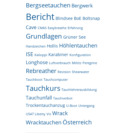
Bergseetauchen
Bergwerk
Bericht
Blindsee
BoE
Boltsnap
Cave
CMAS
Easybreathe
Erfahrung
Grundlagen
Grüner See
Höhlentauchen
Hollis
Handzeichen
ISE
Karabiner
Kalioppi
Konfiguration
Longhose
Luftverbrauch
Miltitz
Peregrine
Rebreather
Revision
Shearwater
Tauchboot
Tauchcomputer
Tauchkurs
Tauchlehrerausbildung
Tauchunfall
Tauchverbot
Trockentauchanzug
U-Boot
Untergang
Wrack
USAT Liberty
Vis
Österreich
Wracktauchen