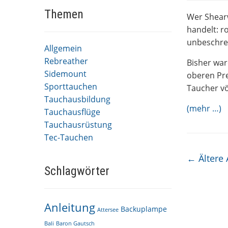
Themen
Wer Shearw
handelt: ro
unbeschrei
Allgemein
Rebreather
Bisher war
Sidemount
oberen Pre
Sporttauchen
Taucher vö
Tauchausbildung
(mehr …)
Tauchausflüge
Tauchausrüstung
Tec-Tauchen
Beitrag
←
Ältere 
Schlagwörter
Anleitung
Backuplampe
Attersee
Bali
Baron Gautsch