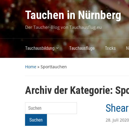
Tauchen in Nürnberg
Der Taucher-Blog von Tauchausflug.eu
Tauchausbildung
Tauchausflüge
Tricks
N
Home
» Sporttauchen
Archiv der Kategorie:
Sp
Shear
Suchen
Suchen
28. Juli 2020