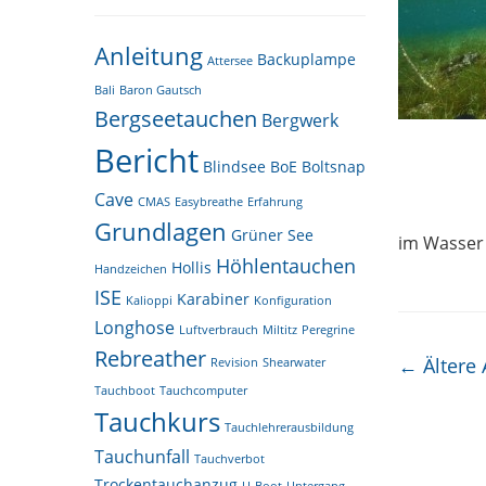
Anleitung
Backuplampe
Attersee
Bali
Baron Gautsch
Bergseetauchen
Bergwerk
Bericht
Blindsee
BoE
Boltsnap
Cave
CMAS
Easybreathe
Erfahrung
Grundlagen
Grüner See
im Wasser 
Höhlentauchen
Hollis
Handzeichen
ISE
Karabiner
Kalioppi
Konfiguration
Longhose
Luftverbrauch
Miltitz
Peregrine
Rebreather
Beitrag
←
Ältere 
Revision
Shearwater
Tauchboot
Tauchcomputer
Tauchkurs
Tauchlehrerausbildung
Tauchunfall
Tauchverbot
Trockentauchanzug