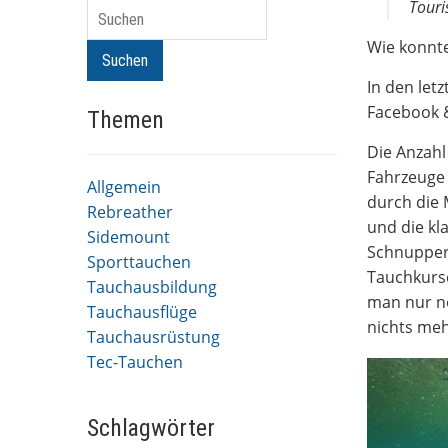
Touri
Suchen
Wie konnt
Suchen
In den let
Facebook &
Themen
Die Anzahl
Fahrzeuge 
Allgemein
durch die 
Rebreather
und die kl
Sidemount
Schnupper
Sporttauchen
Tauchkurse
Tauchausbildung
man nur no
Tauchausflüge
nichts meh
Tauchausrüstung
Tec-Tauchen
Schlagwörter