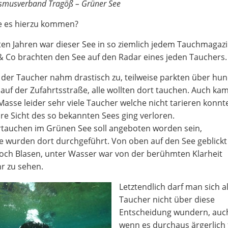
smusverband Tragöß – Grüner See
e es hierzu kommen?
zten Jahren war dieser See in so ziemlich jedem Tauchmagaz
 Co brachten den See auf den Radar eines jeden Tauchers.
 der Taucher nahm drastisch zu, teilweise parkten über hun
auf der Zufahrtsstraße, alle wollten dort tauchen. Auch ka
Masse leider sehr viele Taucher welche nicht tarieren konnt
are Sicht des so bekannten Sees ging verloren.
tauchen im Grünen See soll angeboten worden sein,
 wurden dort durchgeführt. Von oben auf den See geblickt
ch Blasen, unter Wasser war von der berühmten Klarheit
r zu sehen.
Letztendlich darf man sich a
Taucher nicht über diese
Entscheidung wundern, auc
wenn es durchaus ärgerlich 