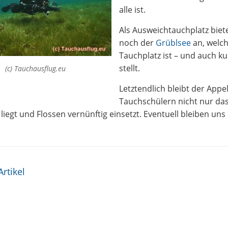
alle ist.
Als Ausweichtauchplatz biete
noch der
Grüblsee
an, welch
Tauchplatz ist – und auch k
stellt.
(c) Tauchausflug.eu
Letztendlich bleibt der Appel
Tauchschülern nicht nur das
liegt und Flossen vernünftig einsetzt. Eventuell bleiben un
s-Navigation
Artikel