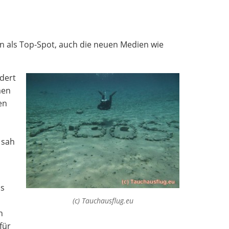
in als Top-Spot, auch die neuen Medien wie
dert
men
en
 sah
ls
(c) Tauchausflug.eu
h
für