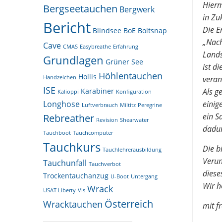
Hierm
Bergseetauchen
Bergwerk
in Zu
Bericht
Die E
Blindsee
BoE
Boltsnap
„Nach
Cave
CMAS
Easybreathe
Erfahrung
Lands
Grundlagen
Grüner See
ist d
Höhlentauchen
Hollis
Handzeichen
veran
ISE
Karabiner
Als g
Kalioppi
Konfiguration
Longhose
einige
Luftverbrauch
Miltitz
Peregrine
ein S
Rebreather
Revision
Shearwater
dadur
Tauchboot
Tauchcomputer
Tauchkurs
Die b
Tauchlehrerausbildung
Verun
Tauchunfall
Tauchverbot
diese
Trockentauchanzug
U-Boot
Untergang
Wir h
Wrack
USAT Liberty
Vis
Österreich
Wracktauchen
mit f