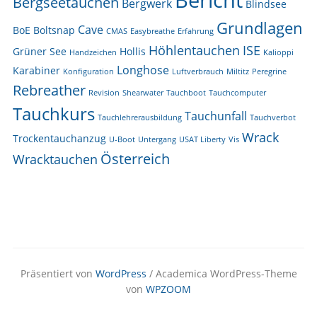
Bericht
Bergseetauchen
Bergwerk
Blindsee
Grundlagen
Cave
BoE
Boltsnap
CMAS
Easybreathe
Erfahrung
Höhlentauchen
ISE
Grüner See
Hollis
Handzeichen
Kalioppi
Longhose
Karabiner
Konfiguration
Luftverbrauch
Miltitz
Peregrine
Rebreather
Revision
Shearwater
Tauchboot
Tauchcomputer
Tauchkurs
Tauchunfall
Tauchlehrerausbildung
Tauchverbot
Wrack
Trockentauchanzug
U-Boot
Untergang
USAT Liberty
Vis
Österreich
Wracktauchen
Präsentiert von
WordPress
/ Academica WordPress-Theme
von
WPZOOM