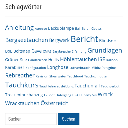
Schlagwörter
Anleitung
Backuplampe
Attersee
Bali
Baron Gautsch
Bericht
Bergseetauchen
Bergwerk
Blindsee
Grundlagen
Cave
BoE
Boltsnap
CMAS
Easybreathe
Erfahrung
Höhlentauchen
ISE
Grüner See
Hollis
Handzeichen
Kalioppi
Longhose
Karabiner
Konfiguration
Luftverbrauch
Miltitz
Peregrine
Rebreather
Revision
Shearwater
Tauchboot
Tauchcomputer
Tauchkurs
Tauchunfall
Tauchlehrerausbildung
Tauchverbot
Wrack
Trockentauchanzug
U-Boot
Untergang
USAT Liberty
Vis
Österreich
Wracktauchen
Suchen
Suchen