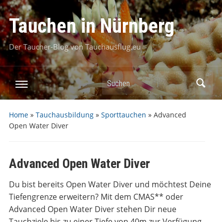
Tauchen in Nürnberg
Der Taucher-Blog von Tauchausflug.eu
Suchen
Home
»
Tauchausbildung
»
Sporttauchen
»
Advanced
Open Water Diver
Advanced Open Water Diver
Du bist bereits Open Water Diver und möchtest Deine
Tiefengrenze erweitern? Mit dem CMAS** oder
Advanced Open Water Diver stehen Dir neue
Tauchziele bis zu einer Tiefe von 40m zur Verfügung.