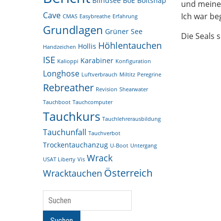
Blindsee
BoE
Boltsnap
und meine 
Cave
Ich war be
CMAS
Easybreathe
Erfahrung
Grundlagen
Grüner See
Die Seals 
Höhlentauchen
Hollis
Handzeichen
ISE
Karabiner
Kalioppi
Konfiguration
Longhose
Luftverbrauch
Miltitz
Peregrine
Rebreather
Revision
Shearwater
Tauchboot
Tauchcomputer
Tauchkurs
Tauchlehrerausbildung
Tauchunfall
Tauchverbot
Trockentauchanzug
U-Boot
Untergang
Wrack
USAT Liberty
Vis
Österreich
Wracktauchen
Suchen
Suchen