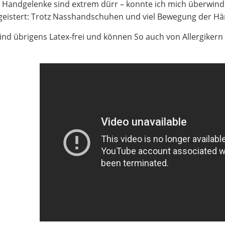
Handgelenke sind extrem dürr – konnte ich mich überwinden
geistert: Trotz Nasshandschuhen und viel Bewegung der Hän
sind übrigens Latex-frei und können So auch von Allergiker