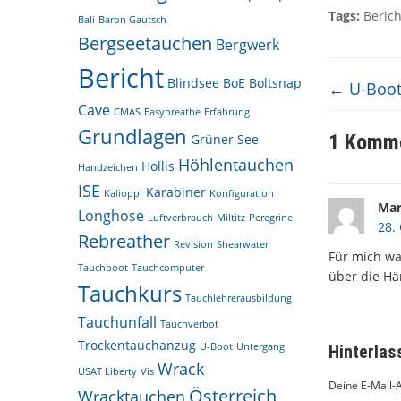
Tags:
Berich
Bali
Baron Gautsch
Bergseetauchen
Bergwerk
Bericht
Blindsee
BoE
Boltsnap
←
U-Boot
Cave
CMAS
Easybreathe
Erfahrung
Grundlagen
1 Komm
Grüner See
Höhlentauchen
Hollis
Handzeichen
ISE
Karabiner
Kalioppi
Konfiguration
Mar
Longhose
Luftverbrauch
Miltitz
Peregrine
28.
Rebreather
Revision
Shearwater
Für mich war
Tauchboot
Tauchcomputer
über die Hä
Tauchkurs
Tauchlehrerausbildung
Tauchunfall
Tauchverbot
Trockentauchanzug
U-Boot
Untergang
Hinterla
Wrack
USAT Liberty
Vis
Deine E-Mail-A
Österreich
Wracktauchen