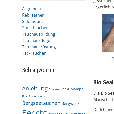
geworden s
ärgerlich,
Allgemein
Rebreather
Sidemount
Sporttauchen
Tauchausbildung
Tauchausflüge
Tauchausrüstung
Tec-Tauchen
D
Schlagwörter
Bio Seal
Anleitung
Backuplampe
Attersee
Die Bio Se
Bali
Baron Gautsch
Manschett
Bergseetauchen
Bergwerk
Da ich per
Bericht