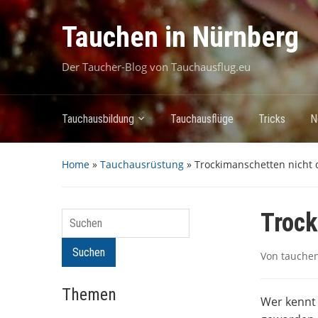
Tauchen in Nürnberg
Der Taucher-Blog von Tauchausflug.eu
Tauchausbildung
Tauchausflüge
Tricks
N
Home
»
Tauchausrüstung
»
Trockimanschetten nicht 
Trock
Suchen
Suchen
Von
tauche
Themen
Wer kennt 