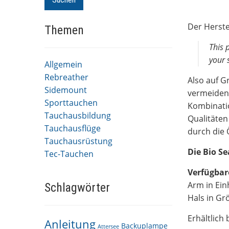
Der Herste
Themen
This 
your 
Allgemein
Rebreather
Also auf G
Sidemount
vermeiden 
Sporttauchen
Kombinatio
Tauchausbildung
Qualitäten
Tauchausflüge
durch die 
Tauchausrüstung
Die Bio Se
Tec-Tauchen
Verfügbar
Arm in Ein
Schlagwörter
Hals in Gr
Erhältlich 
Anleitung
Backuplampe
Attersee