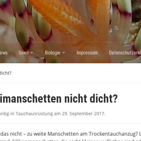
ews
Seen
Biologie
Impressum
Datenschutzerkl
dicht?
imanschetten nicht dicht?
nnbg
in
Tauchausrüstung
am
29. September 2017
.
das nicht – zu weite Manschetten am Trockentauchanzug? La