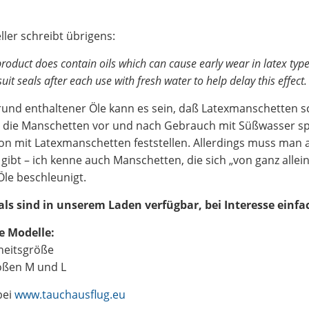
ller schreibt übrigens:
product does contain oils which can cause early wear in latex type 
suit seals after each use with fresh water to help delay this effect.
rund enthaltener Öle kann es sein, daß Latexmanschetten s
die Manschetten vor und nach Gebrauch mit Süßwasser spü
n mit Latexmanschetten feststellen. Allerdings muss man a
 gibt – ich kenne auch Manschetten, die sich „von ganz allei
Öle beschleunigt.
als sind in unserem Laden verfügbar, bei Interesse einf
e Modelle:
heitsgröße
ößen M und L
bei
www.tauchausflug.eu