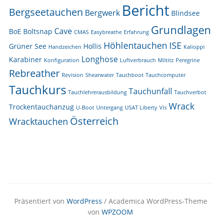
Bericht
Bergseetauchen
Bergwerk
Blindsee
Grundlagen
Cave
BoE
Boltsnap
CMAS
Easybreathe
Erfahrung
Höhlentauchen
ISE
Grüner See
Hollis
Handzeichen
Kalioppi
Longhose
Karabiner
Konfiguration
Luftverbrauch
Miltitz
Peregrine
Rebreather
Revision
Shearwater
Tauchboot
Tauchcomputer
Tauchkurs
Tauchunfall
Tauchlehrerausbildung
Tauchverbot
Wrack
Trockentauchanzug
U-Boot
Untergang
USAT Liberty
Vis
Österreich
Wracktauchen
Präsentiert von
WordPress
/ Academica WordPress-Theme
von
WPZOOM