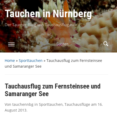
Tauchen in Nürnberg
Der Taucher-Blog von Tauchausflug.eu
Suchen
Home
»
Sporttauchen
»
Tauchausflug zum Fernsteinsee
und Samaranger See
Tauchausflug zum Fernsteinsee und
Samaranger See
Von
tauchennbg
in
Sporttauchen
,
Tauchausflüge
am
16.
August 2013
.