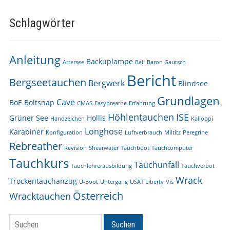
Schlagwörter
Anleitung
Backuplampe
Attersee
Bali
Baron Gautsch
Bericht
Bergseetauchen
Bergwerk
Blindsee
Grundlagen
Cave
BoE
Boltsnap
CMAS
Easybreathe
Erfahrung
Höhlentauchen
ISE
Grüner See
Hollis
Handzeichen
Kalioppi
Longhose
Karabiner
Konfiguration
Luftverbrauch
Miltitz
Peregrine
Rebreather
Revision
Shearwater
Tauchboot
Tauchcomputer
Tauchkurs
Tauchunfall
Tauchlehrerausbildung
Tauchverbot
Wrack
Trockentauchanzug
U-Boot
Untergang
USAT Liberty
Vis
Österreich
Wracktauchen
Suchen
Suchen