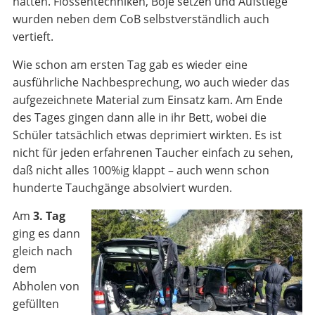
hatten. Flossentechniken, Boje setzen und Aufstiege
wurden neben dem CoB selbstverständlich auch
vertieft.
Wie schon am ersten Tag gab es wieder eine
ausführliche Nachbesprechung, wo auch wieder das
aufgezeichnete Material zum Einsatz kam. Am Ende
des Tages gingen dann alle in ihr Bett, wobei die
Schüler tatsächlich etwas deprimiert wirkten. Es ist
nicht für jeden erfahrenen Taucher einfach zu sehen,
daß nicht alles 100%ig klappt – auch wenn schon
hunderte Tauchgänge absolviert wurden.
Am
3. Tag
ging es dann
gleich nach
dem
Abholen von
gefüllten