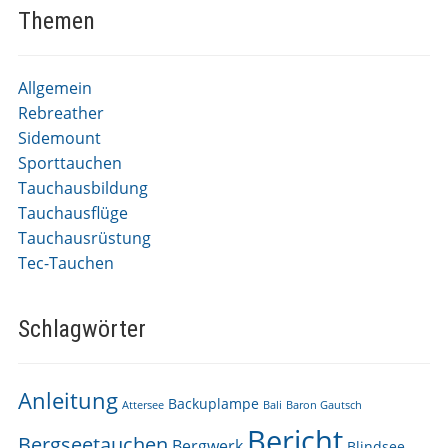
Themen
Allgemein
Rebreather
Sidemount
Sporttauchen
Tauchausbildung
Tauchausflüge
Tauchausrüstung
Tec-Tauchen
Schlagwörter
Anleitung
Backuplampe
Attersee
Bali
Baron Gautsch
Bericht
Bergseetauchen
Bergwerk
Blindsee