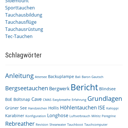
Sidemount
Sporttauchen
Tauchausbildung
Tauchausflüge
Tauchausrüstung
Tec-Tauchen
Schlagwörter
Anleitung
Backuplampe
Attersee
Bali
Baron Gautsch
Bericht
Bergseetauchen
Bergwerk
Blindsee
Grundlagen
Cave
BoE
Boltsnap
CMAS
Easybreathe
Erfahrung
Höhlentauchen
ISE
Grüner See
Hollis
Handzeichen
Kalioppi
Longhose
Karabiner
Konfiguration
Luftverbrauch
Miltitz
Peregrine
Rebreather
Revision
Shearwater
Tauchboot
Tauchcomputer