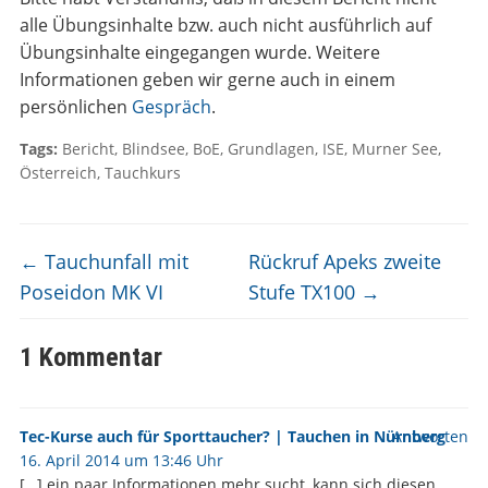
alle Übungsinhalte bzw. auch nicht ausführlich auf
Übungsinhalte eingegangen wurde. Weitere
Informationen geben wir gerne auch in einem
persönlichen
Gespräch
.
Tags:
Bericht
,
Blindsee
,
BoE
,
Grundlagen
,
ISE
,
Murner See
,
Österreich
,
Tauchkurs
←
Tauchunfall mit
Rückruf Apeks zweite
Poseidon MK VI
Stufe TX100
→
1 Kommentar
Tec-Kurse auch für Sporttaucher? | Tauchen in Nürnberg
Antworten
16. April 2014 um 13:46 Uhr
[…] ein paar Informationen mehr sucht, kann sich diesen