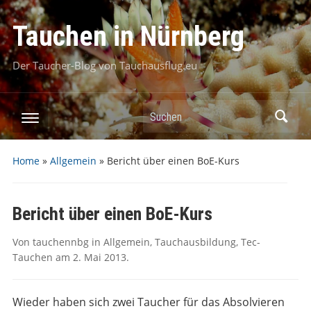
Tauchen in Nürnberg
Der Taucher-Blog von Tauchausflug.eu
Suchen
Home
»
Allgemein
»
Bericht über einen BoE-Kurs
Bericht über einen BoE-Kurs
Von
tauchennbg
in
Allgemein
,
Tauchausbildung
,
Tec-
Tauchen
am
2. Mai 2013
.
Wieder haben sich zwei Taucher für das Absolvieren