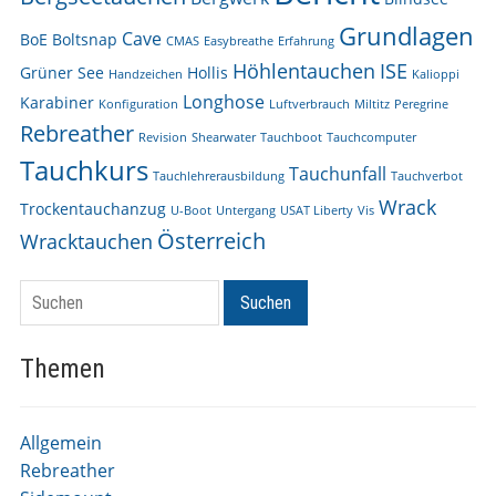
Grundlagen
Cave
BoE
Boltsnap
CMAS
Easybreathe
Erfahrung
Höhlentauchen
ISE
Grüner See
Hollis
Handzeichen
Kalioppi
Longhose
Karabiner
Konfiguration
Luftverbrauch
Miltitz
Peregrine
Rebreather
Revision
Shearwater
Tauchboot
Tauchcomputer
Tauchkurs
Tauchunfall
Tauchlehrerausbildung
Tauchverbot
Wrack
Trockentauchanzug
U-Boot
Untergang
USAT Liberty
Vis
Österreich
Wracktauchen
Suchen
Suchen
Themen
Allgemein
Rebreather