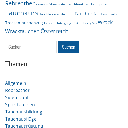
Rebreather
Revision
Shearwater
Tauchboot
Tauchcomputer
Tauchkurs
Tauchunfall
Tauchlehrerausbildung
Tauchverbot
Wrack
Trockentauchanzug
U-Boot
Untergang
USAT Liberty
Vis
Österreich
Wracktauchen
Suchen
Suchen
Themen
Allgemein
Rebreather
Sidemount
Sporttauchen
Tauchausbildung
Tauchausflüge
Tauchausrüstung