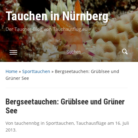
Tauchen in Nürnberg
Der Taucher-Blog von Tauchausflug.eu
Suchen
Home
»
Sporttauchen
»
Bergseetauchen: Grüblsee und
Grüner See
Bergseetauchen: Grüblsee und Grüner
See
Von
tauchennbg
in
Sporttauchen
,
Tauchausflüge
am
16. Juli
2013
.