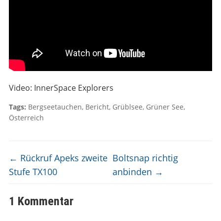
Video: InnerSpace Explorers
Tags:
Bergseetauchen
,
Bericht
,
Grüblsee
,
Grüner See
,
Österreich
←
Rückruf Apeks zweite
Boltsnap richtig
Stufe TX100
anbinden
→
1 Kommentar