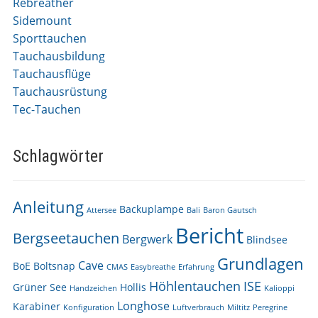
Rebreather
Sidemount
Sporttauchen
Tauchausbildung
Tauchausflüge
Tauchausrüstung
Tec-Tauchen
Schlagwörter
Anleitung
Backuplampe
Attersee
Bali
Baron Gautsch
Bericht
Bergseetauchen
Bergwerk
Blindsee
Grundlagen
Cave
BoE
Boltsnap
CMAS
Easybreathe
Erfahrung
Höhlentauchen
ISE
Grüner See
Hollis
Handzeichen
Kalioppi
Longhose
Karabiner
Konfiguration
Luftverbrauch
Miltitz
Peregrine