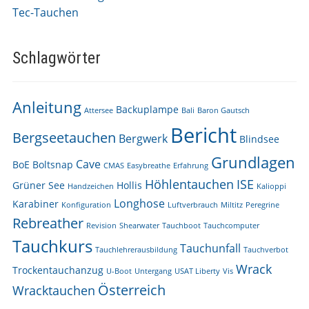
Tec-Tauchen
Schlagwörter
Anleitung
Backuplampe
Attersee
Bali
Baron Gautsch
Bericht
Bergseetauchen
Bergwerk
Blindsee
Grundlagen
Cave
BoE
Boltsnap
CMAS
Easybreathe
Erfahrung
Höhlentauchen
ISE
Grüner See
Hollis
Handzeichen
Kalioppi
Longhose
Karabiner
Konfiguration
Luftverbrauch
Miltitz
Peregrine
Rebreather
Revision
Shearwater
Tauchboot
Tauchcomputer
Tauchkurs
Tauchunfall
Tauchlehrerausbildung
Tauchverbot
Wrack
Trockentauchanzug
U-Boot
Untergang
USAT Liberty
Vis
Österreich
Wracktauchen