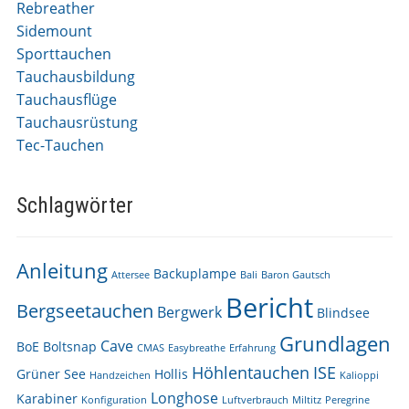
Rebreather
Sidemount
Sporttauchen
Tauchausbildung
Tauchausflüge
Tauchausrüstung
Tec-Tauchen
Schlagwörter
Anleitung
Backuplampe
Attersee
Bali
Baron Gautsch
Bericht
Bergseetauchen
Bergwerk
Blindsee
Grundlagen
Cave
BoE
Boltsnap
CMAS
Easybreathe
Erfahrung
Höhlentauchen
ISE
Grüner See
Hollis
Handzeichen
Kalioppi
Longhose
Karabiner
Konfiguration
Luftverbrauch
Miltitz
Peregrine