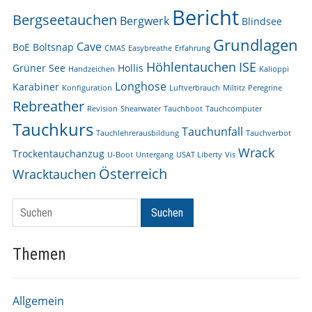
Bericht
Bergseetauchen
Bergwerk
Blindsee
Grundlagen
Cave
BoE
Boltsnap
CMAS
Easybreathe
Erfahrung
Höhlentauchen
ISE
Grüner See
Hollis
Handzeichen
Kalioppi
Longhose
Karabiner
Konfiguration
Luftverbrauch
Miltitz
Peregrine
Rebreather
Revision
Shearwater
Tauchboot
Tauchcomputer
Tauchkurs
Tauchunfall
Tauchlehrerausbildung
Tauchverbot
Wrack
Trockentauchanzug
U-Boot
Untergang
USAT Liberty
Vis
Österreich
Wracktauchen
Suchen
Suchen
Themen
Allgemein