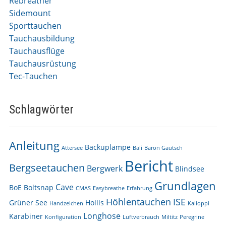
Rebreather
Sidemount
Sporttauchen
Tauchausbildung
Tauchausflüge
Tauchausrüstung
Tec-Tauchen
Schlagwörter
Anleitung
Backuplampe
Attersee
Bali
Baron Gautsch
Bericht
Bergseetauchen
Bergwerk
Blindsee
Grundlagen
Cave
BoE
Boltsnap
CMAS
Easybreathe
Erfahrung
Höhlentauchen
ISE
Grüner See
Hollis
Handzeichen
Kalioppi
Longhose
Karabiner
Konfiguration
Luftverbrauch
Miltitz
Peregrine