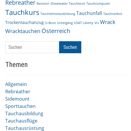
Rebreather
Revision
Shearwater
Tauchboot
Tauchcomputer
Tauchkurs
Tauchunfall
Tauchlehrerausbildung
Tauchverbot
Wrack
Trockentauchanzug
U-Boot
Untergang
USAT Liberty
Vis
Österreich
Wracktauchen
Suchen
Suchen
Themen
Allgemein
Rebreather
Sidemount
Sporttauchen
Tauchausbildung
Tauchausflüge
Tauchausrüstung