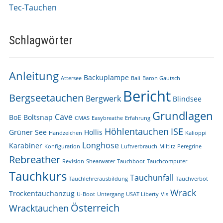
Tec-Tauchen
Schlagwörter
Anleitung
Backuplampe
Attersee
Bali
Baron Gautsch
Bericht
Bergseetauchen
Bergwerk
Blindsee
Grundlagen
Cave
BoE
Boltsnap
CMAS
Easybreathe
Erfahrung
Höhlentauchen
ISE
Grüner See
Hollis
Handzeichen
Kalioppi
Longhose
Karabiner
Konfiguration
Luftverbrauch
Miltitz
Peregrine
Rebreather
Revision
Shearwater
Tauchboot
Tauchcomputer
Tauchkurs
Tauchunfall
Tauchlehrerausbildung
Tauchverbot
Wrack
Trockentauchanzug
U-Boot
Untergang
USAT Liberty
Vis
Österreich
Wracktauchen