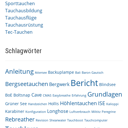
Sporttauchen
Tauchausbildung
Tauchausflüge
Tauchausrüstung
Tec-Tauchen
Schlagwörter
Anleitung
Backuplampe
Attersee
Bali
Baron Gautsch
Bericht
Bergseetauchen
Bergwerk
Blindsee
Grundlagen
Cave
BoE
Boltsnap
CMAS
Easybreathe
Erfahrung
Höhlentauchen
ISE
Grüner See
Hollis
Handzeichen
Kalioppi
Longhose
Karabiner
Konfiguration
Luftverbrauch
Miltitz
Peregrine
Rebreather
Revision
Shearwater
Tauchboot
Tauchcomputer