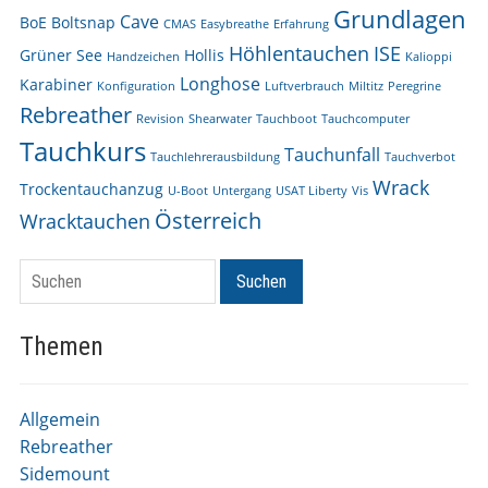
Grundlagen
Cave
BoE
Boltsnap
CMAS
Easybreathe
Erfahrung
Höhlentauchen
ISE
Grüner See
Hollis
Handzeichen
Kalioppi
Longhose
Karabiner
Konfiguration
Luftverbrauch
Miltitz
Peregrine
Rebreather
Revision
Shearwater
Tauchboot
Tauchcomputer
Tauchkurs
Tauchunfall
Tauchlehrerausbildung
Tauchverbot
Wrack
Trockentauchanzug
U-Boot
Untergang
USAT Liberty
Vis
Österreich
Wracktauchen
Suchen
Suchen
Themen
Allgemein
Rebreather
Sidemount